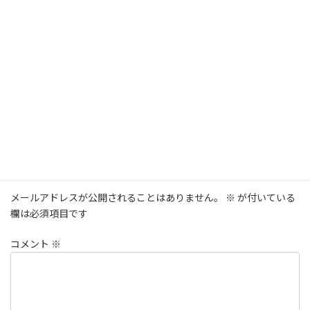
Hi, this is a comment.
To get started with moderating, editing, and deleting
comments, please visit the Comments screen in the
dashboard.
Commenter avatars come from
Gravatar
.
返信
コメントを残す
メールアドレスが公開されることはありません。
※
が付いている
欄は必須項目です
コメント
※