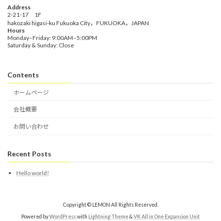
Address
2-21-17 1F
hakozaki higasi-ku Fukuoka City，FUKUOKA，JAPAN
Hours
Monday–Friday: 9:00AM–5:00PM
Saturday & Sunday: Close
Contents
ホームページ
会社概要
お問い合わせ
Recent Posts
Hello world!
Copyright © LEMON All Rights Reserved.
Powered by
WordPress
with
Lightning Theme
&
VK All in One Expansion Unit